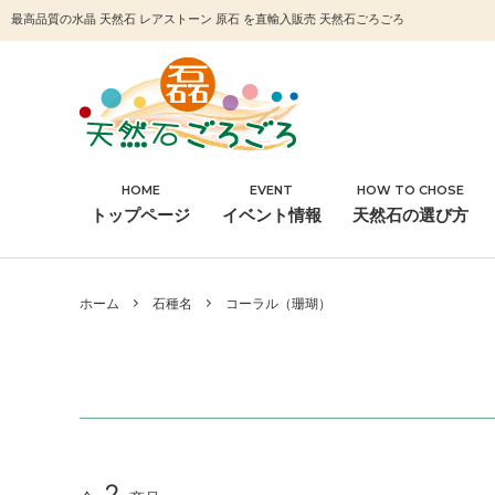
最高品質の水晶 天然石 レアストーン 原石 を直輸入販売 天然石ごろごろ
HOME
EVENT
HOW TO CHOSE
石種名
浄化
トップページ
イベント情報
天然石の選び方
その他
ホーム
石種名
コーラル（珊瑚）
2