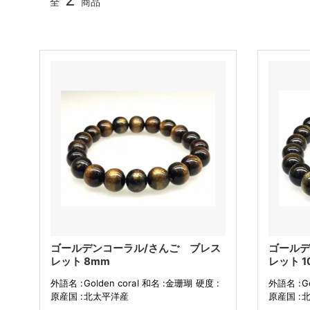
全
商品
ゴールデンコーラル/さんご ブレス
ゴールデ
レット 8mm
レット 1
外語名 :Golden coral 和名 :金珊瑚 硬度 :
外語名 :Go
原産国 :北太平洋産
原産国 :