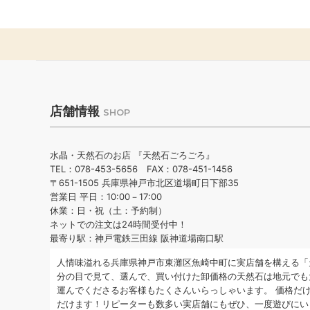
店舗情報
SHOP
水晶・天然石のお店 『天然石ごろごろ』
TEL：078-453-5656 FAX：078-451-1456
〒651-1505 兵庫県神戸市北区道場町日下部35
営業日 平日：10:00－17:00
休業：日・祝（土：予約制）
ネットでの注文は24時間受付中！
最寄り駅：神戸電鉄三田線 阪神道場南口駅
人情味溢れる兵庫県神戸市東灘区魚崎中町に実店舗を構える「
分の目で見て、選んで、買い付けた卸価格の天然石は地元でも
運んでくださるお客様もたくさんいらっしゃいます。 価格だ
だけます！リピーターも数多い実店舗にもぜひ、一度遊びにい