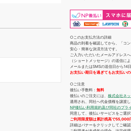
○このお支払方法の詳細
商品の到着を確認してから、「コン
安心・簡単な決済方法です。
ご入力いただいたメールアドレスへ
（ショートメッセージ）の送信によ
メールまたはSMSの送信日から1
お支払い期日を過ぎてもお支払いの
○ご注意
後払い手数料：
無料
後払いのご注文には、
株式会社ネッ
適用され、同社へ代金債権を譲渡し
NP後払い利用規約及び同社のプラ
同意して、後払いサービスをご選択
ご利用限度額は累計残高で55,00
詳細はバナーをクリックしてご確認
ご利用者が未成年の場合、法定代理