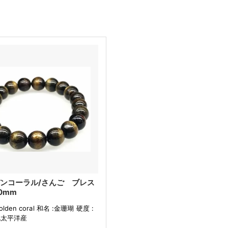
ンコーラル/さんご ブレス
0mm
lden coral 和名 :金珊瑚 硬度 :
北太平洋産