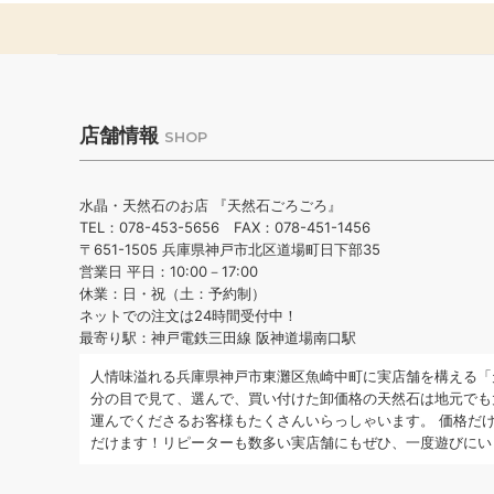
店舗情報
SHOP
水晶・天然石のお店 『天然石ごろごろ』
TEL：078-453-5656 FAX：078-451-1456
〒651-1505 兵庫県神戸市北区道場町日下部35
営業日 平日：10:00－17:00
休業：日・祝（土：予約制）
ネットでの注文は24時間受付中！
最寄り駅：神戸電鉄三田線 阪神道場南口駅
人情味溢れる兵庫県神戸市東灘区魚崎中町に実店舗を構える「
分の目で見て、選んで、買い付けた卸価格の天然石は地元でも
運んでくださるお客様もたくさんいらっしゃいます。 価格だ
だけます！リピーターも数多い実店舗にもぜひ、一度遊びにい