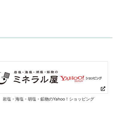
岩塩・海塩・胡塩・鉱物のYahoo！ショッピング