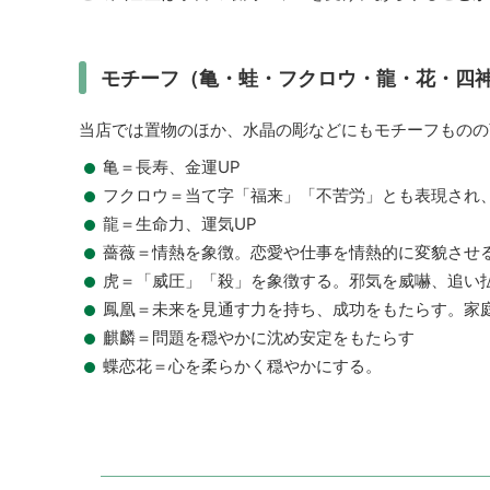
モチーフ（亀・蛙・フクロウ・龍・花・四
当店では置物のほか、水晶の彫などにもモチーフものの
亀＝長寿、金運UP
フクロウ＝当て字「福来」「不苦労」とも表現され
龍＝生命力、運気UP
薔薇＝情熱を象徴。恋愛や仕事を情熱的に変貌させ
虎＝「威圧」「殺」を象徴する。邪気を威嚇、追い
鳳凰＝未来を見通す力を持ち、成功をもたらす。家
麒麟＝問題を穏やかに沈め安定をもたらす
蝶恋花＝心を柔らかく穏やかにする。