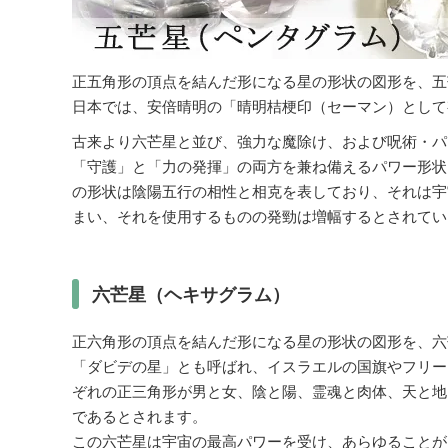
正五角形の頂点を結んだ形になる星の形状の図形を、五
日本では、安倍晴明の「晴明桔梗印（セーマン）として
古来より六芒星と並び、強力な魔除け、および呪術・パ
「守護」と「力の発揮」の両方を兼ね備えるパワー形状
の形状は陰陽五行の相性と相克を表しており、それは宇
まい、それを使用するものの発勁は増幅するとされてい
六芒星（ヘキサグラム）
正六角形の頂点を結んだ形になる星の形状の図形を、六
「ダビデの星」とも呼ばれ、イスラエルの国旗やフリー
ぞれの正三角形が男と女、陰と陽、霊魂と肉体、天と地
であるとされます。
この六芒星は宇宙の最高パワーを受け、あらゆることが