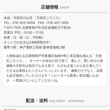
店舗情報
SHOP
水晶・天然石のお店 『天然石ごろごろ』
TEL：078-453-5656 FAX：078-451-1456
〒651-1505 兵庫県神戸市北区道場町日下部35
営業日 平日：10:00－17:00
休業：日・祝（土：予約制）
ネットでの注文は24時間受付中！
最寄り駅：神戸電鉄三田線 阪神道場南口駅
人情味溢れる兵庫県神戸市東灘区魚崎中町に実店舗を構える「天然
石ごろごろ」。 オーナーが自分の目で見て、選んで、買い付けた卸
価格の天然石は地元でも大人気で、わざわざ遠くから足を運んでく
ださるお客様もたくさんいらっしゃいます。 価格だけでなく、品質
も必ず納得していただけます！リピーターも数多い実店舗にもぜ
ひ、一度遊びにいらしてくださいね。
配送・送料
DELIVERY・SHIPPING