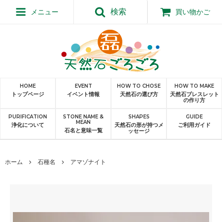
検索
メニュー
買い物かご
HOME
EVENT
HOW TO CHOSE
HOW TO MAKE
トップページ
イベント情報
天然石の選び方
天然石ブレスレット
の作り方
PURIFICATION
STONE NAME &
SHAPES
GUIDE
MEAN
浄化について
天然石の形が持つメ
ご利用ガイド
石名と意味一覧
ッセージ
ホーム
石種名
アマゾナイト