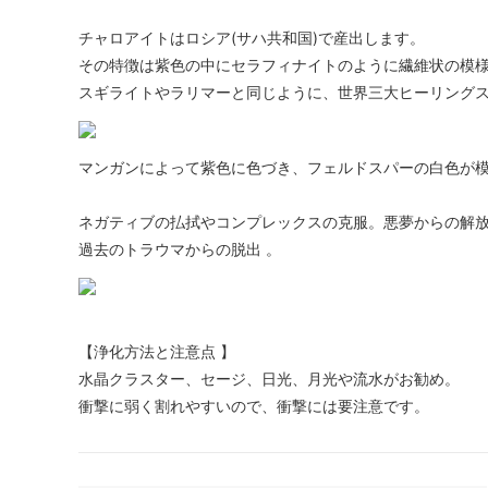
チャロアイトはロシア(サハ共和国)で産出します。
その特徴は紫色の中にセラフィナイトのように繊維状の模
スギライトやラリマーと同じように、世界三大ヒーリング
マンガンによって紫色に色づき、フェルドスパーの白色が
ネガティブの払拭やコンプレックスの克服。悪夢からの解
過去のトラウマからの脱出 。
【浄化方法と注意点 】
水晶クラスター、セージ、日光、月光や流水がお勧め。
衝撃に弱く割れやすいので、衝撃には要注意です。