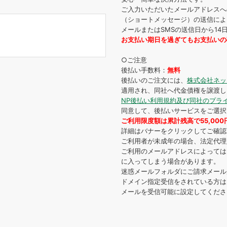
ご入力いただいたメールアドレスへ
（ショートメッセージ）の送信によ
メールまたはSMSの送信日から1
お支払い期日を過ぎてもお支払いの
○ご注意
後払い手数料：
無料
後払いのご注文には、
株式会社ネッ
適用され、同社へ代金債権を譲渡し
NP後払い利用規約及び同社のプラ
同意して、後払いサービスをご選択
ご利用限度額は累計残高で55,00
詳細はバナーをクリックしてご確認
ご利用者が未成年の場合、法定代理
ご利用のメールアドレスによっては
に入ってしまう場合があります。
迷惑メールフォルダにご請求メール
ドメイン指定受信をされている方は｢@net
メールを受信可能に設定してくださ