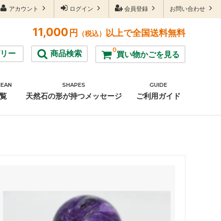
アカウント
ログイン
会員登録
お問い合わせ
11,000
円
以上で全国送料無料
（税込）
0
リー
商品検索
買い物かごを見る
MEAN
SHAPES
GUIDE
雑貨
覧
天然石の形が持つメッセージ
ご利用ガイド