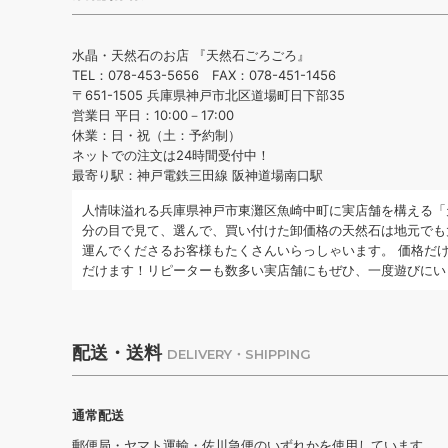
水晶・天然石のお店 『天然石ごろごろ』
TEL：078-453-5656 FAX：078-451-1456
〒651-1505 兵庫県神戸市北区道場町日下部35
営業日 平日：10:00－17:00
休業：日・祝（土：予約制）
ネットでの注文は24時間受付中！
最寄り駅：神戸電鉄三田線 阪神道場南口駅
人情味溢れる兵庫県神戸市東灘区魚崎中町に実店舗を構える「
分の目で見て、選んで、買い付けた卸価格の天然石は地元でも
運んでくださるお客様もたくさんいらっしゃいます。 価格だ
だけます！リピーターも数多い実店舗にもぜひ、一度遊びにい
配送・送料
DELIVERY・SHIPPING
通常配送
郵便局・ヤマト運輸・佐川急便のいずれかを使用しています。