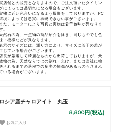
実店舗との並売となりますので、ご注文頂いたタイミン
グによっては品切れになる場合もございます。
実物に近い色合いになるよう撮影をしておりますが、PC
環境によっては忠実に再現できない事がございます。
また、モニターにより写真と実物は若干色味が異なりま
す。
天然石の為、一点物の商品紹介を除き、同じものでも色
味・模様などが異なります。
表示のサイズには、測り方により、サイズに若干の差が
生じている場合がございます。
店長が厳選して綺麗なものから出荷しておりますが、天
然物の為、天然ならではの割れ・欠け、または当社に輸
送されるまでの過程での多少の損傷があるものも含まれ
ている場合がございます。
ロシア産チャロアイト 丸玉
8,800円(税込)
お気に入り