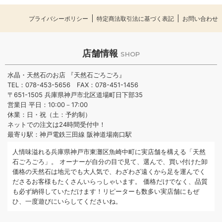
プライバシーポリシー
特定商法取引法に基づく表記
お問い合わせ
店舗情報
SHOP
水晶・天然石のお店 『天然石ごろごろ』
TEL：078-453-5656 FAX：078-451-1456
〒651-1505 兵庫県神戸市北区道場町日下部35
営業日 平日：10:00－17:00
休業：日・祝（土：予約制）
ネットでの注文は24時間受付中！
最寄り駅：神戸電鉄三田線 阪神道場南口駅
人情味溢れる兵庫県神戸市東灘区魚崎中町に実店舗を構える「天然
石ごろごろ」。 オーナーが自分の目で見て、選んで、買い付けた卸
価格の天然石は地元でも大人気で、わざわざ遠くから足を運んでく
ださるお客様もたくさんいらっしゃいます。 価格だけでなく、品質
も必ず納得していただけます！リピーターも数多い実店舗にもぜ
ひ、一度遊びにいらしてくださいね。