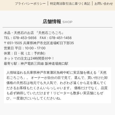
プライバシーポリシー
特定商法取引法に基づく表記
お問い合わせ
店舗情報
SHOP
水晶・天然石のお店 『天然石ごろごろ』
TEL：078-453-5656 FAX：078-451-1456
〒651-1505 兵庫県神戸市北区道場町日下部35
営業日 平日：10:00－17:00
休業：日・祝（土：予約制）
ネットでの注文は24時間受付中！
最寄り駅：神戸電鉄三田線 阪神道場南口駅
人情味溢れる兵庫県神戸市東灘区魚崎中町に実店舗を構える「天然
石ごろごろ」。 オーナーが自分の目で見て、選んで、買い付けた卸
価格の天然石は地元でも大人気で、わざわざ遠くから足を運んでく
ださるお客様もたくさんいらっしゃいます。 価格だけでなく、品質
も必ず納得していただけます！リピーターも数多い実店舗にもぜ
ひ、一度遊びにいらしてくださいね。