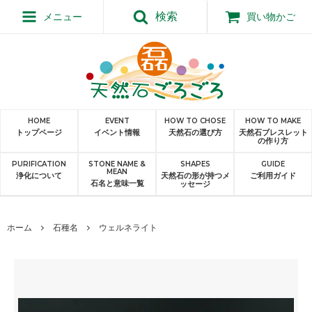
検索
メニュー
買い物かご
HOME
EVENT
HOW TO CHOSE
HOW TO MAKE
トップページ
イベント情報
天然石の選び方
天然石ブレスレット
の作り方
PURIFICATION
STONE NAME &
SHAPES
GUIDE
MEAN
浄化について
天然石の形が持つメ
ご利用ガイド
石名と意味一覧
ッセージ
ホーム
石種名
ウェルネライト