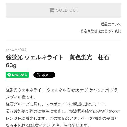
SOLD OUT
返品について
特定商取引法に基づく表記
canwrnn004
強蛍光 ウェルネライト 黄色蛍光 柱石
63g
強蛍光ウェルネライト(ウェルネル石)はカナダ ケベック州 グラ
ンヴィル産です。
柱石グループに属し、スカポライトの親戚にあたります。
長波紫外線で強力に黄色に蛍光し、短波紫外線ではやや暗めのオ
レンジ色に蛍光します。この蛍光のアクチベータ(蛍光の要因と
なる不純物)は硫黄イオン と考えられています。