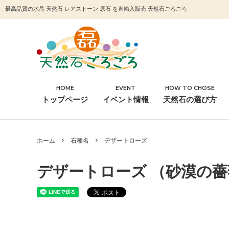
最高品質の水晶 天然石 レアストーン 原石 を直輸入販売 天然石ごろごろ
HOME
EVENT
HOW TO CHOSE
石種名
浄化
トップページ
イベント情報
天然石の選び方
その他
ホーム
石種名
デザートローズ
デザートローズ （砂漠の