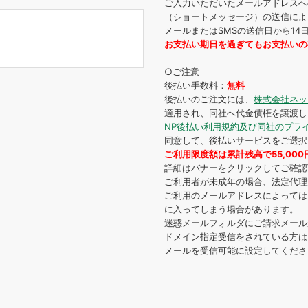
ご入力いただいたメールアドレスへ
（ショートメッセージ）の送信によ
メールまたはSMSの送信日から1
お支払い期日を過ぎてもお支払いの
○ご注意
後払い手数料：
無料
後払いのご注文には、
株式会社ネッ
適用され、同社へ代金債権を譲渡し
NP後払い利用規約及び同社のプラ
同意して、後払いサービスをご選択
ご利用限度額は累計残高で55,00
詳細はバナーをクリックしてご確認
ご利用者が未成年の場合、法定代理
ご利用のメールアドレスによっては
に入ってしまう場合があります。
迷惑メールフォルダにご請求メール
ドメイン指定受信をされている方は｢@net
メールを受信可能に設定してくださ