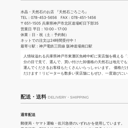
水晶・天然石のお店 『天然石ごろごろ』
TEL：078-453-5656 FAX：078-451-1456
〒651-1505 兵庫県神戸市北区道場町日下部35
営業日 平日：10:00－17:00
休業：日・祝（土：予約制）
ネットでの注文は24時間受付中！
最寄り駅：神戸電鉄三田線 阪神道場南口駅
人情味溢れる兵庫県神戸市東灘区魚崎中町に実店舗を構える「
分の目で見て、選んで、買い付けた卸価格の天然石は地元でも
運んでくださるお客様もたくさんいらっしゃいます。 価格だ
だけます！リピーターも数多い実店舗にもぜひ、一度遊びにい
配送・送料
DELIVERY・SHIPPING
通常配送
郵便局・ヤマト運輸・佐川急便のいずれかを使用しています。