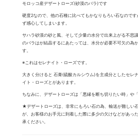
モロッコ産デザートローズ(砂漠のバラ)です
硬度2なので、他の石種に比べてもかなりもろい石なのです
ず感心してしまいます。
サハラ砂漠の砂と風、そして少量の水分で出来上がる不思議
のバラはが結晶するにあたっては、水分が必要不可欠の為
す。
※これはセレナイト・ローズです。
大きく分けると 石膏(硫酸カルシウム)を主成分としたセレ
イト・ローズとがあります。
ちなみに、デザートローズは「悪縁を断ち切りたい時」や
★デザートローズは、非常にもろい石の為、輸送が難しい
が、お客様のお手元に到着した際に多少の欠けなどがあっ
承ください。