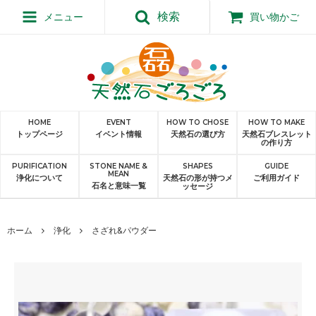
検索
メニュー
買い物かご
HOME
EVENT
HOW TO CHOSE
HOW TO MAKE
トップページ
イベント情報
天然石の選び方
天然石ブレスレット
の作り方
PURIFICATION
STONE NAME &
SHAPES
GUIDE
MEAN
浄化について
天然石の形が持つメ
ご利用ガイド
石名と意味一覧
ッセージ
ホーム
浄化
さざれ&パウダー