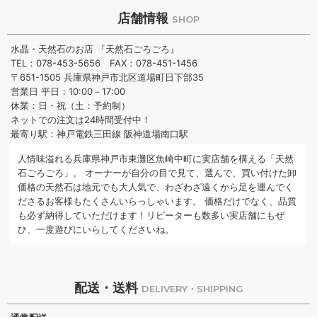
店舗情報
SHOP
水晶・天然石のお店 『天然石ごろごろ』
TEL：078-453-5656 FAX：078-451-1456
〒651-1505 兵庫県神戸市北区道場町日下部35
営業日 平日：10:00－17:00
休業：日・祝（土：予約制）
ネットでの注文は24時間受付中！
最寄り駅：神戸電鉄三田線 阪神道場南口駅
人情味溢れる兵庫県神戸市東灘区魚崎中町に実店舗を構える「天然
石ごろごろ」。 オーナーが自分の目で見て、選んで、買い付けた卸
価格の天然石は地元でも大人気で、わざわざ遠くから足を運んでく
ださるお客様もたくさんいらっしゃいます。 価格だけでなく、品質
も必ず納得していただけます！リピーターも数多い実店舗にもぜ
ひ、一度遊びにいらしてくださいね。
配送・送料
DELIVERY・SHIPPING