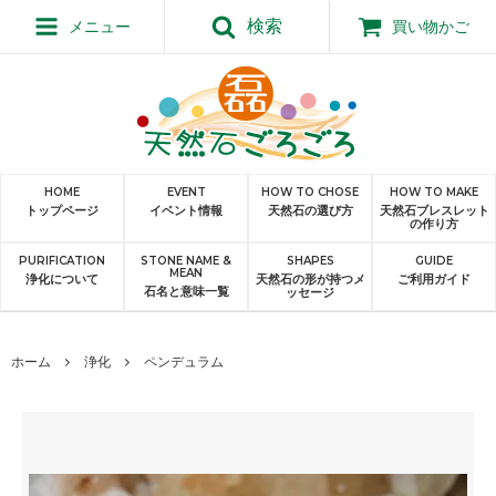
検索
メニュー
買い物かご
HOME
EVENT
HOW TO CHOSE
HOW TO MAKE
トップページ
イベント情報
天然石の選び方
天然石ブレスレット
の作り方
PURIFICATION
STONE NAME &
SHAPES
GUIDE
MEAN
浄化について
天然石の形が持つメ
ご利用ガイド
石名と意味一覧
ッセージ
ホーム
浄化
ペンデュラム