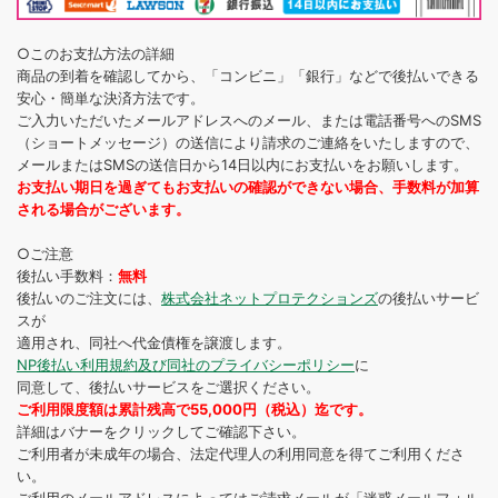
○このお支払方法の詳細
商品の到着を確認してから、「コンビニ」「銀行」などで後払いできる
安心・簡単な決済方法です。
ご入力いただいたメールアドレスへのメール、または電話番号へのSMS
（ショートメッセージ）の送信により請求のご連絡をいたしますので、
メールまたはSMSの送信日から14日以内にお支払いをお願いします。
お支払い期日を過ぎてもお支払いの確認ができない場合、手数料が加算
される場合がございます。
○ご注意
後払い手数料：
無料
後払いのご注文には、
株式会社ネットプロテクションズ
の後払いサービ
スが
適用され、同社へ代金債権を譲渡します。
NP後払い利用規約及び同社のプライバシーポリシー
に
同意して、後払いサービスをご選択ください。
ご利用限度額は累計残高で55,000円（税込）迄です。
詳細はバナーをクリックしてご確認下さい。
ご利用者が未成年の場合、法定代理人の利用同意を得てご利用くださ
い。
ご利用のメールアドレスによってはご請求メールが「迷惑メールフォル