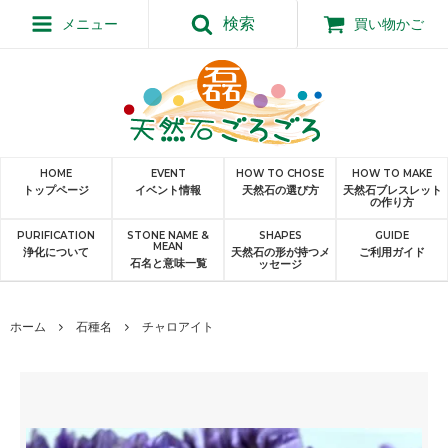
検索
メニュー
買い物かご
HOME
EVENT
HOW TO CHOSE
HOW TO MAKE
トップページ
イベント情報
天然石の選び方
天然石ブレスレット
の作り方
PURIFICATION
STONE NAME &
SHAPES
GUIDE
MEAN
浄化について
天然石の形が持つメ
ご利用ガイド
石名と意味一覧
ッセージ
ホーム
石種名
チャロアイト